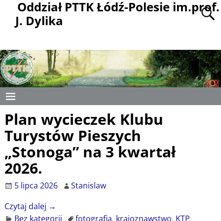
Oddział PTTK Łódź-Polesie im.prof.
J. Dylika
Plan wycieczek Klubu
Turystów Pieszych
„Stonoga” na 3 kwartał
2026.
5 lipca 2026
Stanislaw
Czytaj dalej →
Bez kategorii
fotografia
,
krajoznawstwo
,
KTP