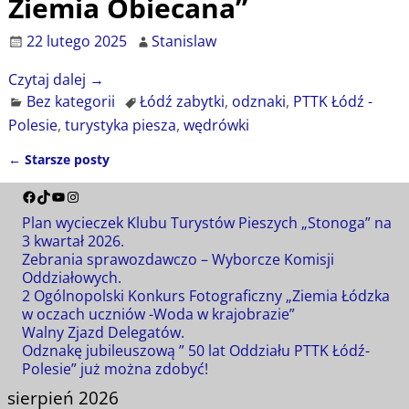
Ziemia Obiecana”
22 lutego 2025
Stanislaw
Czytaj dalej →
Bez kategorii
Łódź zabytki
,
odznaki
,
PTTK Łódź -
Polesie
,
turystyka piesza
,
wędrówki
←
Starsze posty
Nawigacja
Plan wycieczek Klubu Turystów Pieszych „Stonoga” na
3 kwartał 2026.
Zebrania sprawozdawczo – Wyborcze Komisji
Oddziałowych.
2 Ogólnopolski Konkurs Fotograficzny „Ziemia Łódzka
w oczach uczniów -Woda w krajobrazie”
Walny Zjazd Delegatów.
Odznakę jubileuszową ” 50 lat Oddziału PTTK Łódź-
Polesie” już można zdobyć!
sierpień 2026