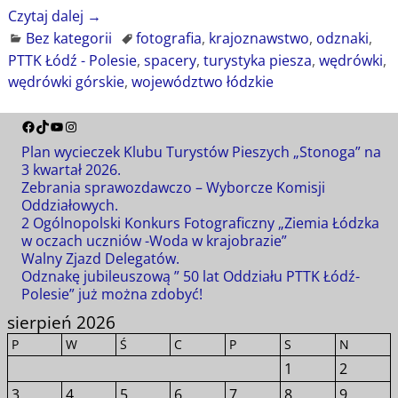
Czytaj dalej →
Bez kategorii
fotografia
,
krajoznawstwo
,
odznaki
,
PTTK Łódź - Polesie
,
spacery
,
turystyka piesza
,
wędrówki
,
wędrówki górskie
,
województwo łódzkie
Plan wycieczek Klubu Turystów Pieszych „Stonoga” na
3 kwartał 2026.
Zebrania sprawozdawczo – Wyborcze Komisji
Oddziałowych.
2 Ogólnopolski Konkurs Fotograficzny „Ziemia Łódzka
w oczach uczniów -Woda w krajobrazie”
Walny Zjazd Delegatów.
Odznakę jubileuszową ” 50 lat Oddziału PTTK Łódź-
Polesie” już można zdobyć!
sierpień 2026
P
W
Ś
C
P
S
N
1
2
3
4
5
6
7
8
9