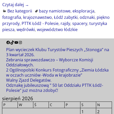
Czytaj dalej →
Bez kategorii
bazy namiotowe
,
eksploracja
,
fotografia
,
krajoznawstwo
,
Łódź zabytki
,
odznaki
,
piękno
przyrody
,
PTTK Łódź - Polesie
,
rajdy
,
spacery
,
turystyka
piesza
,
wędrówki
,
województwo łódzkie
Plan wycieczek Klubu Turystów Pieszych „Stonoga” na
3 kwartał 2026.
Zebrania sprawozdawczo – Wyborcze Komisji
Oddziałowych.
2 Ogólnopolski Konkurs Fotograficzny „Ziemia Łódzka
w oczach uczniów -Woda w krajobrazie”
Walny Zjazd Delegatów.
Odznakę jubileuszową ” 50 lat Oddziału PTTK Łódź-
Polesie” już można zdobyć!
sierpień 2026
P
W
Ś
C
P
S
N
1
2