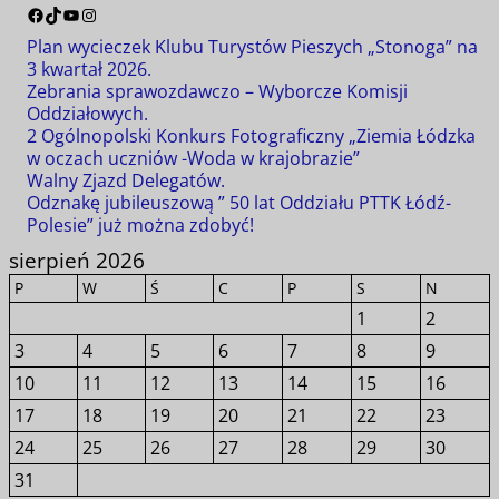
Plan wycieczek Klubu Turystów Pieszych „Stonoga” na
3 kwartał 2026.
Zebrania sprawozdawczo – Wyborcze Komisji
Oddziałowych.
2 Ogólnopolski Konkurs Fotograficzny „Ziemia Łódzka
w oczach uczniów -Woda w krajobrazie”
Walny Zjazd Delegatów.
Odznakę jubileuszową ” 50 lat Oddziału PTTK Łódź-
Polesie” już można zdobyć!
sierpień 2026
P
W
Ś
C
P
S
N
1
2
3
4
5
6
7
8
9
10
11
12
13
14
15
16
17
18
19
20
21
22
23
24
25
26
27
28
29
30
31