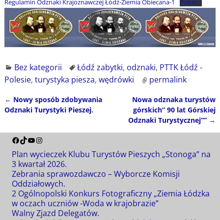
Regulamin Odznaki Krajoznawczej Łódź-Ziemia Obiecana-1
Pobierz
Bez kategorii
Łódź zabytki
,
odznaki
,
PTTK Łódź -
Polesie
,
turystyka piesza
,
wędrówki
permalink
←
Nowy sposób zdobywania
Nowa odznaka turystów
Nawigacja
Odznaki Turystyki Pieszej.
górskich” 90 lat Górskiej
Odznaki Turystycznej””
→
Plan wycieczek Klubu Turystów Pieszych „Stonoga” na
3 kwartał 2026.
Zebrania sprawozdawczo – Wyborcze Komisji
Oddziałowych.
2 Ogólnopolski Konkurs Fotograficzny „Ziemia Łódzka
w oczach uczniów -Woda w krajobrazie”
Walny Zjazd Delegatów.