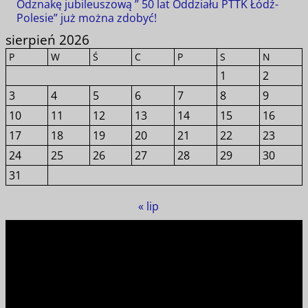
Odznakę jubileuszową ” 50 lat Oddziału PTTK Łódź-
Polesie” już można zdobyć!
sierpień 2026
P
W
Ś
C
P
S
N
1
2
3
4
5
6
7
8
9
10
11
12
13
14
15
16
17
18
19
20
21
22
23
24
25
26
27
28
29
30
31
« lip