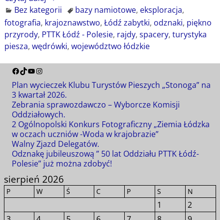
Bez kategorii
bazy namiotowe
,
eksploracja
,
fotografia
,
krajoznawstwo
,
Łódź zabytki
,
odznaki
,
piękno
przyrody
,
PTTK Łódź - Polesie
,
rajdy
,
spacery
,
turystyka
piesza
,
wędrówki
,
województwo łódzkie
Plan wycieczek Klubu Turystów Pieszych „Stonoga” na
3 kwartał 2026.
Zebrania sprawozdawczo – Wyborcze Komisji
Oddziałowych.
2 Ogólnopolski Konkurs Fotograficzny „Ziemia Łódzka
w oczach uczniów -Woda w krajobrazie”
Walny Zjazd Delegatów.
Odznakę jubileuszową ” 50 lat Oddziału PTTK Łódź-
Polesie” już można zdobyć!
sierpień 2026
P
W
Ś
C
P
S
N
1
2
3
4
5
6
7
8
9