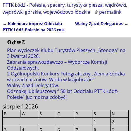
PTTK Łódź - Polesie
,
spacery
,
turystyka piesza
,
wędrówki
,
wędrówki górskie
,
województwo łódzkie
permalink
←
Kalendarz imprez Oddziału
Walny Zjazd Delegatów.
→
Nawigacja
PTTK Łódź-Polesie na 2026 rok.
Plan wycieczek Klubu Turystów Pieszych „Stonoga” na
3 kwartał 2026.
Zebrania sprawozdawczo – Wyborcze Komisji
Oddziałowych.
2 Ogólnopolski Konkurs Fotograficzny „Ziemia Łódzka
w oczach uczniów -Woda w krajobrazie”
Walny Zjazd Delegatów.
Odznakę jubileuszową ” 50 lat Oddziału PTTK Łódź-
Polesie” już można zdobyć!
sierpień 2026
P
W
Ś
C
P
S
N
1
2
3
4
5
6
7
8
9