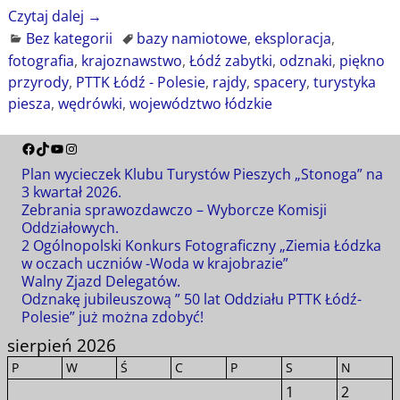
Czytaj dalej →
Bez kategorii
bazy namiotowe
,
eksploracja
,
fotografia
,
krajoznawstwo
,
Łódź zabytki
,
odznaki
,
piękno
przyrody
,
PTTK Łódź - Polesie
,
rajdy
,
spacery
,
turystyka
piesza
,
wędrówki
,
województwo łódzkie
Plan wycieczek Klubu Turystów Pieszych „Stonoga” na
3 kwartał 2026.
Zebrania sprawozdawczo – Wyborcze Komisji
Oddziałowych.
2 Ogólnopolski Konkurs Fotograficzny „Ziemia Łódzka
w oczach uczniów -Woda w krajobrazie”
Walny Zjazd Delegatów.
Odznakę jubileuszową ” 50 lat Oddziału PTTK Łódź-
Polesie” już można zdobyć!
sierpień 2026
P
W
Ś
C
P
S
N
1
2