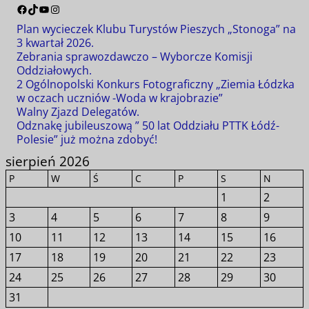
Plan wycieczek Klubu Turystów Pieszych „Stonoga” na
3 kwartał 2026.
Zebrania sprawozdawczo – Wyborcze Komisji
Oddziałowych.
2 Ogólnopolski Konkurs Fotograficzny „Ziemia Łódzka
w oczach uczniów -Woda w krajobrazie”
Walny Zjazd Delegatów.
Odznakę jubileuszową ” 50 lat Oddziału PTTK Łódź-
Polesie” już można zdobyć!
sierpień 2026
P
W
Ś
C
P
S
N
1
2
3
4
5
6
7
8
9
10
11
12
13
14
15
16
17
18
19
20
21
22
23
24
25
26
27
28
29
30
31