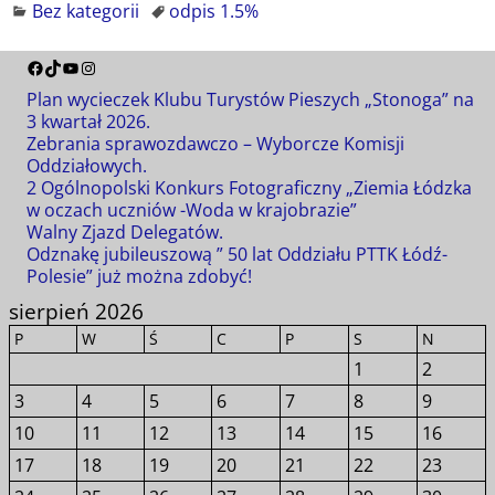
Bez kategorii
odpis 1.5%
Plan wycieczek Klubu Turystów Pieszych „Stonoga” na
3 kwartał 2026.
Zebrania sprawozdawczo – Wyborcze Komisji
Oddziałowych.
2 Ogólnopolski Konkurs Fotograficzny „Ziemia Łódzka
w oczach uczniów -Woda w krajobrazie”
Walny Zjazd Delegatów.
Odznakę jubileuszową ” 50 lat Oddziału PTTK Łódź-
Polesie” już można zdobyć!
sierpień 2026
P
W
Ś
C
P
S
N
1
2
3
4
5
6
7
8
9
10
11
12
13
14
15
16
17
18
19
20
21
22
23