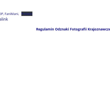
OP, FaniMani,
Pobierz
link
Regulamin Odznaki Fotografii Krajoznawcz