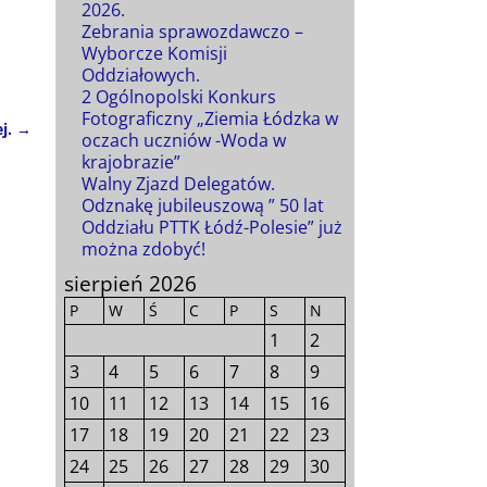
2026.
Zebrania sprawozdawczo –
Wyborcze Komisji
Oddziałowych.
2 Ogólnopolski Konkurs
Fotograficzny „Ziemia Łódzka w
ej.
→
oczach uczniów -Woda w
krajobrazie”
Walny Zjazd Delegatów.
Odznakę jubileuszową ” 50 lat
Oddziału PTTK Łódź-Polesie” już
można zdobyć!
sierpień 2026
P
W
Ś
C
P
S
N
1
2
3
4
5
6
7
8
9
10
11
12
13
14
15
16
17
18
19
20
21
22
23
24
25
26
27
28
29
30