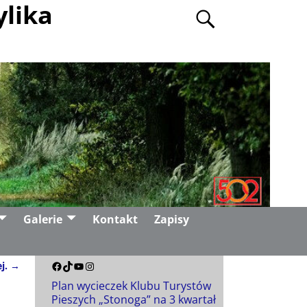
ylika
Galerie
Kontakt
Zapisy
ej.
→
Plan wycieczek Klubu Turystów
Pieszych „Stonoga” na 3 kwartał